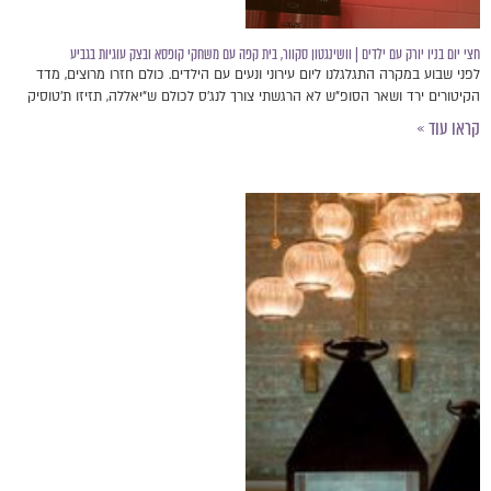
חצי יום בניו יורק עם ילדים | וושינגטון סקוור, בית קפה עם משחקי קופסא ובצק עוגיות בגביע
לפני שבוע במקרה התגלגלנו ליום עירוני ונעים עם הילדים. כולם חזרו מרוצים, מדד
הקיטורים ירד ושאר הסופ"ש לא הרגשתי צורך לנג'ס לכולם ש"יאללה, תזיזו ת'טוסיק
קראו עוד »