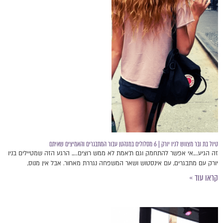
טיול בת ובר מצווש לניו יורק | 6 מסלולים במנהטן עבור המתבגרים והאמיצים שאיתם
זה הגיע….אי אפשר להתחמק וגם ת'אמת לא ממש רוצים….. הרגע הזה שמטיילים בניו
יורק עם מתבגרים, עם אינסטוש ושאר המשפחה נגררת מאחור. אבל אין מנוס,
קראו עוד »