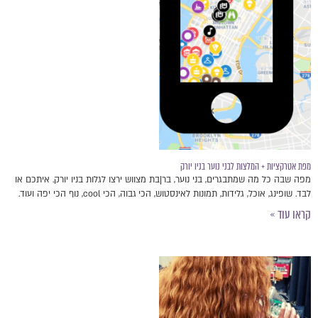
מפת אטרקציות + המלצות לבני נוער בניו יורק
מפה שבה כל מה שמתבגרים, בני נוער, בר|בת מצווש ירצו לגלות בניו יורק. איתכם או
לבד. שופינג, אוכל, גלידות, תמונות לאינסטוש, הכי גבוה, הכי cool, נוף הכי יפה ועוד.
קראו עוד »