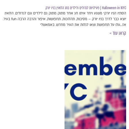
Halloween in NYC | פעילויות לגדולים ולילדים בחג הלואין בניו יורק
הסתיו הניו יורקי משגע ויחד איתו חג אחד מתוק מתוק גם לילדים וגם לגדולים. הלואין
יוצא כבר לדרך בניו יורק – מסיבות, תהלוכות, תחפושות, איפור והרבה הרבה fun בעיר.
אז….עלו על תחפושת וצאו לגלות את העיר מחדש. באמאשלי
קראו עוד »