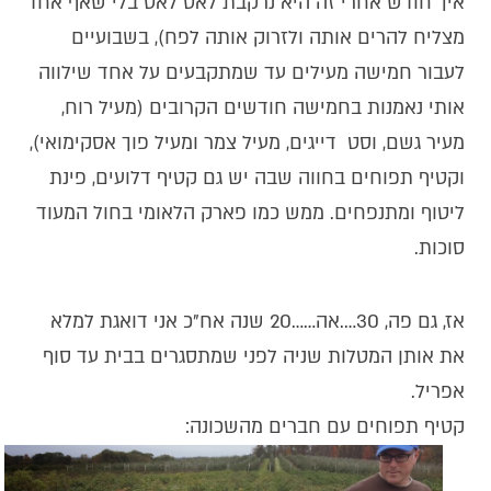
איך חודש אחרי זה היא נרקבת לאט לאט בלי שאף אחד
מצליח להרים אותה ולזרוק אותה לפח), בשבועיים
לעבור חמישה מעילים עד שמתקבעים על אחד שילווה
אותי נאמנות בחמישה חודשים הקרובים (מעיל רוח,
מעיר גשם, וסט דייגים, מעיל צמר ומעיל פוך אסקימואי),
וקטיף תפוחים בחווה שבה יש גם קטיף דלועים, פינת
ליטוף ומתנפחים. ממש כמו פארק הלאומי בחול המעוד
סוכות.
אז, גם פה, 30….אה……20 שנה אח"כ אני דואגת למלא
את אותן המטלות שניה לפני שמתסגרים בבית עד סוף
אפריל.
קטיף תפוחים עם חברים מהשכונה: