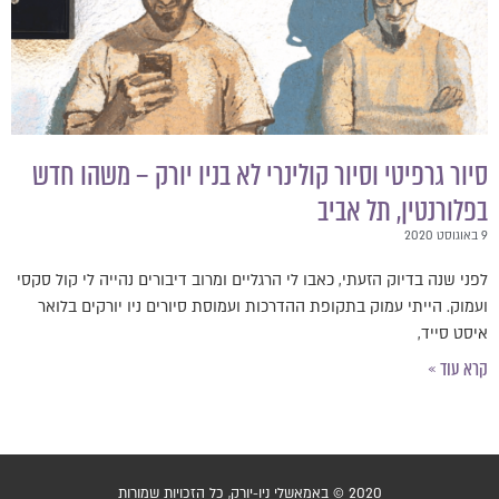
יור גרפיטי וסיור קולינרי לא בניו יורק – משהו חדש
פלורנטין, תל אביב
פני שנה בדיוק הזעתי, כאבו לי הרגליים ומרוב דיבורים נהייה לי קול סקסי
עמוק. הייתי עמוק בתקופת ההדרכות ועמוסת סיורים ניו יורקים בלואר
יסט סייד,
רא עוד »
2020 © באמאשלי ניו-יורק, כל הזכויות שמורות