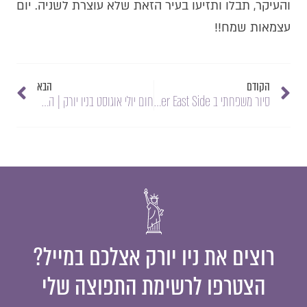
והעיקר, תבלו ותזיעו בעיר הזאת שלא עוצרת לשניה. יום
עצמאות שמח!!
הקודם
הבא
סיור משפחתי ב Lower East Side ו סיור בנות באיזור TriBeCa וSoHo
חום יולי אוגוסט בניו יורק | המלצות קייציות ומיוחדות בחודשיים הקרובים
רוצים את ניו יורק אצלכם במייל?
הצטרפו לרשימת התפוצה שלי