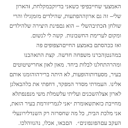
האמצעי
שחייב
פיפי
כשאני
בדיוק
במקלחת,
ו
הארון
שלי
–
זה
גם
ארון
ההפתעות,
שהילדים
מזמן
גילו והרי
שולחן
ה
כתיבה
שלי
–
הוא
גם
פינת
היצירה
של
הילדים
ומקום
לערימת
החשבונות
.
קשה
לי
לנשום
.
ואז
ככה
סתם
באמצע
החיים
הצפופים
פה
במהנטן
הכרנו
משפחה
חדשה
.
קצת
התאהבנו
ומהר
התחלנו
לבלות
ביחד
.
מאון
לאון
אחרי
שיטוטים
בעיר
,
מסעדות
והופעות, לא
היתה
ברירה
והזמנו
אותם
אלינו
.
העמדתי
מסדר
המפקד
,
דחפתי
את
כל
הבאלגן
לארון
אצל
השכנים
ועליתי
על
שמלת
משי
מנפנפת
לא
מחייבת
כזאת
שאומרת
״אני
לגמרי
זורמת
בעיר
הזאת
,
אני
מלכת
הבית
,
כל
מה
שחסר
זה
רק
השנדליר
ונעלי
העקב
עם
הפונפונים״
.
הם
באו
,
אכלו
,
נהנו
והלכו
.