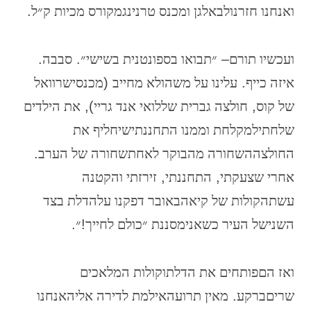
ואנחנו
חזרנו
לבאלגן
ומכנס
טרנינג
מקורס
מכיות
ק״ל
.
ועכשיו
תורם
–
״תבואו
בספונטנית
בשישי״
.
סבבה
.
איזה
כייף
.
עלינו
על
משהו
לא
מחייב
(
מכנסי
שרוואל
של
קוס
,
חולצה
גברית
של
לואי
אנד
גריי
),
את
הילדים
שלחתי
למקלחת
וממנו
התחננתי
שיחליף
את
החולצה
השחורה
מהבוקר
לאחת
שחורה
של
הערב
.
אחרי
שצעקתי
,
התחננתי
,
זירזתי
והקטנה
עשתה
קולות
של
קיאה
באובר
דפקנו
על
הדלת
בצד
השני
של
העיר
כשאני
מסננת
״כולם
לחייך
!
״
.
ואז
הם
פותחים
את
הדלת
וקולות
המלאכים
שרים
ברקע
.
מאין
תרועה
אילמת
לדירה
אליה
אנחנו