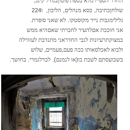
החדר
הספייר
מלא
בספת
פוטון
בגודל
קינג
,
שולחן
כתיבה
,
כסא
מנהלים
,
הליכון
,
ו
224
גלילי
מגבות
נייר
מקוסטקו
.
לא
שאני
סופרת
.
אני
חוככת אם
להעיר
לחברתי
שאם
היא
ממש
במצוקת
רעיונות
לגבי
החדר
אני
מתנדבת
לעזור
לה
ולבוא
לאכלס
אותו
ככה
פעם,
פעמיים,
שלוש
בשבוע
סתם
לשבת
בו
(
או
לנמנם
).
לבד
לגמרי
.
בחושך
.