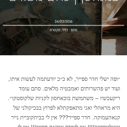
26/03/2016
מתוך:
כללי
,
מקטרת
״ופה
יש
לי
חדר
ספייר
,
לא
כ״כ
יודעת
מה
לעשות
איתו
,
ועוד
יש
פה
שרותים
ואמבטיה
מלאים
.
סתם
עומד
ריק
עכשיו
–
משתמשת
בו
כאחסון
לקניות
של
קוסטקו״
.
היא
מראה
לי
ואני
מתאפקת
לא
לפרוץ
בבכי
קולני
של
קנאה
עמוקה
.
חדר
ספייר
???
אין
לי
בבית
קוביית
נייר
טואלט
ספייר
!!!!
אין
לי
מדף
איקאה
ספייר
!!!
אין
לי