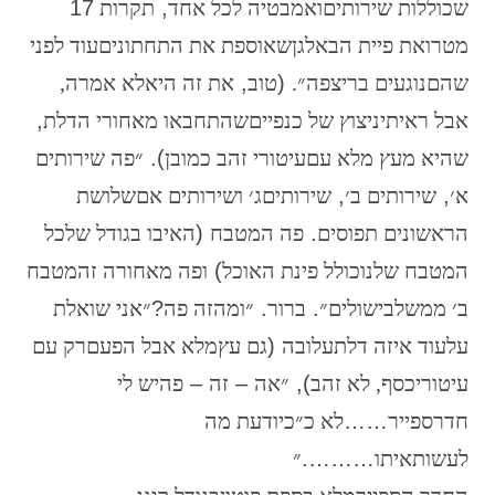
שכוללות
שירותים
ואמבטיה
לכל
אחד
,
תקרות
17
מטר
ואת
פיית
הבאלגן
שאוספת
את
התחתונים
עוד
לפני
שהם
נוגעים
בריצפה״.
(
טוב
,
את
זה
היא
לא
אמרה,
אבל
ראיתי
ניצוץ
של
כנפיים
שהתחבאו
מאחורי
הדלת
,
שהיא מעץ
מלא
עם
עיטורי
זהב
כמובן
).
״פה
שירותים
א׳
,
שירותים
ב׳
,
שירותים
ג׳
ושירותים
אם
שלושת
הראשונים
תפוסים
.
פה
המטבח
(
האי
בו
בגודל
של
כל
המטבח
שלנו
כולל
פינת
האוכל
)
ופה
מאחורה
זה
מטבח
ב׳
ממש
לבישולים״
.
ברור
.
״ומה
זה
פה
?
״
אני
שואלת
על
עוד
איזה
דלת
עלובה
(
גם
עץ
מלא
אבל
הפעם
רק
עם
עיטורי
כסף,
לא
זהב
),
״אה
–
זה
–
פה
יש
לי
חדר
ספייר
……
לא
כ״כ
יודעת
מה
לעשות
איתו
……….
״