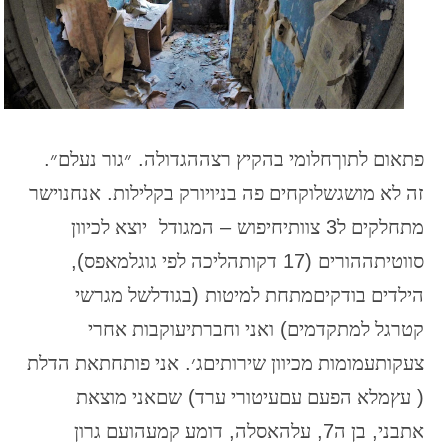
פתאום
לתוך
חלומי
בהקיץ
רצה
הגדולה
.
״גור
נעלם״
.
זה
לא
מושג
שלוקחים
פה
בניו
יורק
בקלילות
.
אנחנו
ישר
מתחלקים
ל
3
צוותי
חיפוש
–
המגודל
יוצא
לכיוון
סווטית
ההורים
(
17
דקות
הליכה
לפי
גוגל
מאפס
),
הילדים
בודקים
מתחת
למיטות
(
בגודל
של
מגרשי
קט
רגל למתקדמים
)
ואני
וחברתי
עוקבות
אחרי
צעקות
עמומות
מכיוון
שירותים
ג׳
.
אני
פותחת
את
הדלת
(
עץ
מלא
הפעם
עם
עיטורי
ערד
)
שם
אני
מוצאת
את
בני
,
בן
ה
7
,
על
האסלה
,
דומע
קמעה
ועם
גרון