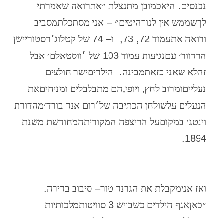
נכנסים
.
היא
כמובן
מתנצלת
״את
רואה
שאמרתי
לך
שממש
אין
לנו
רהיטים״
–
אני
מסתכלת
מסביב
ורואה
את
עמוד
72
,
73
,
ו
–
74
של
קטלוג
׳
רסטוריישן
הרדוור׳
עם
נגיעות
עמוד
103
של
׳
ווסט
אלם׳
אבל
זה
לא
שאני
כזאת
מבינה
.
הילדים
ישר
חולצים
נעליים
ומרוב
לחץ,
ויופי,
הם
מתבלבלים
ומניחים
את
הנעלים
על
שולחן
הכתיבה
של
׳
רום
אנד
בורד׳
מהדורת
וינטג׳
במקום
על
הריצפה
המקורית
המחודשת
משנת
.
1894
ואז
אני
מקבלת את
הגרנד
טור
–
סיבוב
בדירה
.
״כאן
אגף
הילדים
כשבו
יש
3
סוויטות
מלכותיות