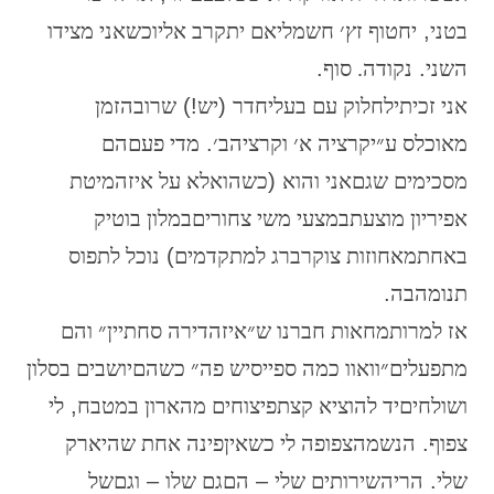
בטני
,
יחטוף
זץ׳
חשמלי
אם
יתקרב
אליו
כשאני
מצידו
השני
.
נקודה.
סוף
.
אני
זכיתי
לחלוק
עם
בעלי
חדר
(
יש
!)
שרוב
הזמן
מאוכלס
ע״י
קרציה
א׳
וקרציה
ב׳
.
מדי
פעם
הם
מסכימים
שגם
אני
והוא
(
כשהוא
לא
על
איזה
מיטת
אפיריון
מוצעת
במצעי
משי
צחורים
במלון
בוטיק
באחת
מאחוזות
צוקרברג
למתקדמים
)
נוכל
לתפוס
תנומה
בה
.
אז
למרות
מחאות
חברנו
ש״איזה
דירה
סחתיין״ והם
מתפעלים
״וואוו
כמה
ספייס
יש
פה״
כשהם
יושבים
בסלון
ושולחים
יד
להוציא
קצת
פיצוחים
מהארון
במטבח
,
לי
צפוף
.
הנשמה
צפופה
לי
כשאין
פינה
אחת
שהיא
רק
שלי
.
הרי
השירותים
שלי
–
הם
גם
שלו
–
וגם
של