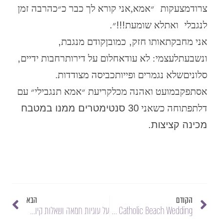
צרוד
מצעקות
״אמא,
אני קורא לך
כבר
כ״כ
הרבה
זמן
לנגב
לי
ואת
לא
שומעת
!!!
״
.
אני
מחבקת
אותו
חזק
,
כמובן
קודם
מנגבת
,
ונשבעת
לעצמי:
לא
עוד
אחלום
על
דירות
רחבות
ידיים
,
סלונים
שלא
נגמרים
ופייות
כביסה
מצודדות.
אסתפק
במועט
ואהנה
מכל
קריעת
״אמא
תנגבי
לי״
עם
דלת
פתוחה
כשאני
30
סנטימטרים ממנו במטבח
מכינה קציצות.
הקודם
הבא
My Sister's Big Fat Jewish Catholic Beach Wedding
על עוגיות חמאה ושאלות קיומיות אין דה ביג סיטי