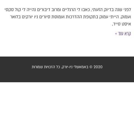
פני שנה בדיוק הזעתי, כאבו לי הרגליים ומרוב דיבורים נהייה לי קול סקסי
עמוק. הייתי עמוק בתקופת ההדרכות ועמוסת סיורים ניו יורקים בלואר
יסט סייד,
רא עוד »
2020 © באמאשלי ניו-יורק, כל הזכויות שמורות