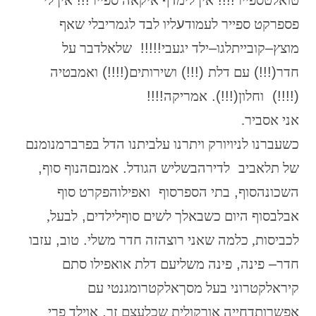
פס
פרקט
ספייר
לעמוד
ע
ליו
לבד
לגמרי
בלי
שאף
מוצץ
–
קוביית
לגו
–
ילד
יגע
בי
!!!!!
שלא
לדבר
על
חדר
(!!!)
עם
דלת
(!!!)
ושירותים
(!!!!)
ואמבטיה
(!!!!)
וחלון
(!!!).
אמריקה
!!!!
אני
אסביר.
כשעברנו
לניו
יורק
ויתרנו
על
ביתנו
הדל
בפרבר
מנומנם
של
תל
אביב
לדירה
בשליש
הגודל
.
אמנם
הנוף
סוף
,
השכונה
סוף
,
בתי
הספר
סוף
ואפילו
הפקרט
סוף
אבל
בסוף
היום
כשבא
לך
לשים
סוף
לילדים
,
לבעל,
לכביסות, כל
מה
שאני
רוצה
זה
חדר
משלי
.
טוב
,
עזבו
חדר
–
פינה
,
פינה
משלי
עם
דלת
או
אפילו
סתם
קיר
אלקטרוני
בעל
מסך
אלקטרומגנטי
עם
אפשרות
דחייה
אורקולית
שכל
עצם
זר
,
או
ילד
פרי