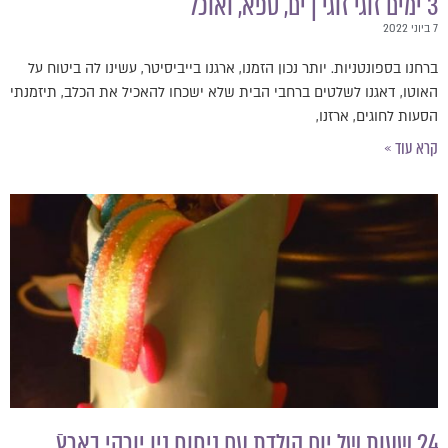
 ים, ספא, ואוכל
חנו בספונטניות. יותר נכון הזמנו, ארגנו בייביסיטר, עשינו לה ביטוח על
אוטו, דאגנו לשלטים ברחבי הבית שלא ישכחו להאכיל את הכלב, תיזמנתי
סעות לחוגים, ארזנו,
רא עוד »
 הולדת עם ניחוח ניו יורקי בארץ.ֿ