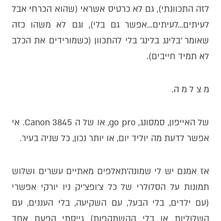
לזה התכוונתי), גם לא כרטיס אשראי (שהוא הכרחי אבל
לעיתים…לעיתים…אפשר גם בלי), וגם לא משהו כזה
שאומר ׳בלינג בלינג׳ בלי להתכוון (כשמורידים את הכלב
לא תמיד חייבים).
מ צ ל מ ה.
של האייפון, סמסונג, go pro, או של ה Canon 3845. אי
אפשר לדעת מה יוליד יום, או יותר נכון, כל שניה בעיר.
אז אמנם יש לי שמונה׳תאלפים מאתיים עשרים ושלוש
תמונות על הסלולרי של כל צ׳ופצ׳יק ניו יורקי אפשרי
(עם ילדים, בלי הבעל, עם השקיעה, בלי העננים, עם
השלוליות או בלי ההשתקפות) גייסתי הפעם אחד