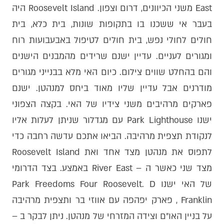
East משני הכיוונים, דרום וצפון. Roosevelt Island היה
בעבר אי ששכנו בו בתקופות שונות, בית כלא, בית
חולים לחולי נפש, בית חולים לטיפול באבעבועות רוח
ומגורים לעניים. עדיין ישנם שרידים מהמבנים הישנים
והם בהחלט שווים צילום. כיום האי מלא בבנייני מגורים
מודרנים אבל עדיין שליו מאוד ביחס למנהטן. ישנם
פארקים מרהיבים משני צידיו של האי. בקצה הצפוני
ישנו Park Lighthouse עם מגדלור שניתן לעלות אליו
לנקודת תצפית מרהיבה. הביאו אתכם עדשה רחבה כדי
לתפוס את מנהטן מצד אחד ואת Roosevelt Island
מצד שני כאשר ה – River East באמצע. בצד הדרומי
של האי ישנו Park Freedoms Four Roosevelt. D
Franklin , פארק יפהפה עם אווזי בר ותצפית מרהיבה
על בניין האו״ם וצידה המזרחי של מנהטן. ניתן לבקר ב –