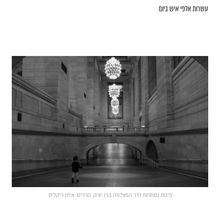
עשרות אלפי איש ביום
פינות נסתרות דרך המצלמה בניו יורק, קרדיט: איתן ריקליס