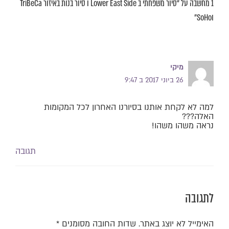
1 מחשבה על “סיור משפחתי ב Lower East Side ו סיור בנות באיזור TriBeCa
וSoHo”
מיקי
26 ביוני 2017 ב 9:47
למה לא לקחת אותנו בסיורנו האחרון לכל המקומות
האלה???
נראה משהו משהו!
תגובה
לתגובה
האימייל לא יוצג באתר.
שדות החובה מסומנים
*