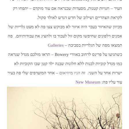
העיר – חנויות קטנות, מסעדות שכנראה אם עוד מוקדם – יתפחו רק
לקראת הצהריים ושילוב של חדש דנדש לאולד סקול.
מכיוון שהאיזור בעבר היה איזור לא מבוקש צצו פה לא מעט גלריות של
אמנים דלפונים שחיפשו מקום זול לעבוד בו ולהציג את עבודותיהם. פה
תמצאו מפה של הגלריות בסביבה –
Galleries
כשתגיעו על פרינס לרחוב באוורי Bowery – תראו מולכם מגדל שנראה
כמו מגדל קוביות לבנות ללא חלונות שבנה ילד קטן שבו הקוביות לא
ישרות אחד על השני. זה
הניו מיוזיאום
– אחד המועדפים שלי פה בעיר
עוד עליו פה:
New Museum