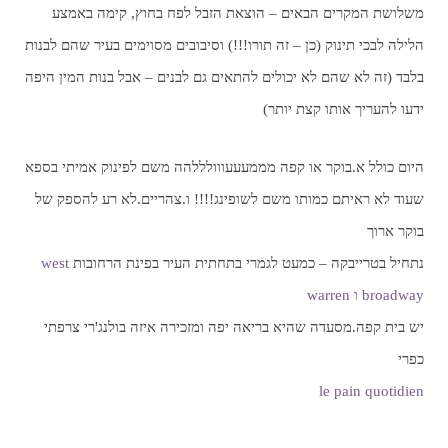
משלושת המקרים הבאים – הוצאת הזבל לפח בחוץ, קימה באמצע
הלילה לבכי תינוק (כן – זה תורו!!!) וסיבובים מסוימים בעיר שהם לבנות
בלבד (זה לא שהם לא יכולים להתאים גם לבנים – אבל בנות המין היפה
ידעו להעריך אותו קצת יותר)
היום כולל א.בוקר או קפה מממעעעווולללהה משם לפינוק אמיתי בספא
שעוד לא ראיתם כמותו משם לשופינג!!!! ו.צהריים.לא רע להספק של
בוקר ארוך
נתחיל בטרייבקה – כמעט לגמרי בתחתית העיר בפינת הרחובות
west
broadway ו warren
יש בית קפה.מסעדה שהיא בריאה יפה ומזכירה איזה בולנג'רי צרפתי
כפרי
le pain quotidien