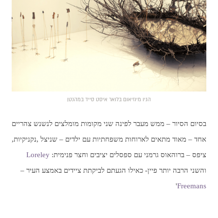
הניו מיוזיאום בלואר איסט סייד במהנטן
בסיום הסיור – ממש מעבר לפינה שני מקומות מומלצים לנשנש צהריים
אחד – מאוד מתאים לארוחות משפחתיות עם ילדים – שניצל ,נקניקיות,
ציפס – ברוהאוס גרמני עם ספסלים יציבים וחצר פנימית:
Loreley
והשני הרבה יותר פיין- כאילו הגעתם לביקתת ציידים באמצע העיר –
'
Freemans