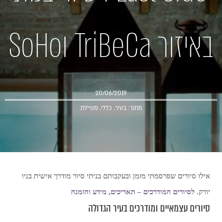
באיזור TriBeCa וSoHo
20/06/2019
מתוך:
בעיר
,
כללי
,
מטיילת
אילו סיורים שפרסמתי מזמן ובעקבותם בניתי סיור מודרך אישית בניו
יורק.
לסיורים המודרכים – תאריכים, מידע והזמנה
סיורים עצמאיים ומודרכים בעיר הגדולה