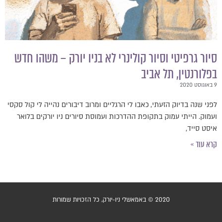
סיור גרפיטי וסיור קולינרי לא בניו יורק – משהו חדש
בפלורנטין, תל אביב
9 באוגוסט 2020
לפני שנה בדיוק הזעתי, כאבו לי הרגליים ומרוב דיבורים נהייה לי קול סקסי
ועמוק. הייתי עמוק בתקופת ההדרכות ועמוסת סיורים ניו יורקים בלואר
איסט סייד,
קרא עוד »
2020 © באמאשלי ניו-יורק, כל הזכויות שמורות