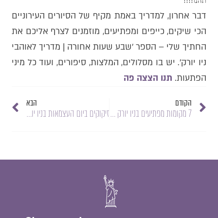
תהנו!!!!
דבר אחרון, למדריך באמת מקיף של הסיורים העירוניים
הכי שיקים, כייפים ומפתיעים, מוזמנים לצרף אליכם את
החתיך שלי – הספר ׳שבע שעות אחורה | מדריך לאוהבי
ניו יורק׳. יש בו מסלולים, המלצות, סיפורים, ועוד כל מיני
הפתעות.
תנו הצצה פה
הקודם
הבא
7 מקומות מפתיעים בניו יורק וטיפים חשובים למטיילים
זיקוקים ביום העצמאות בניו יורק סיטי | 4th of July Fireworks