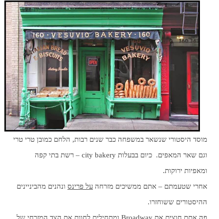
מוסד היסטורי שנשאר במשפחה כבר שנים רבות, הלחם כמובן טרי טרי
וגם שאר המאפים. כיום בבעלות city bakery – רשת בתי קפה
ומאפיות ירוקות.
אחרי שטעמתם – אתם ממשיכים מזרחה
על פרינס
ונהנים מהביניינים
ההיסטורים ששוחזרו.
פה אתם חוצים את Broadway ומתחילים לחוות את הצד המזרחי של