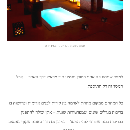
ספא בשכונת טרייבקה בניו יורק
למסז׳ שתחוו פה אתם כמובן תזמינו תור מראש דרך האתר….אבל
המסז' זה רק התוספת
כל המתחם ממקום מתחת לאדמה בין קירות לבנים אדומות ופרושות בו
בריכות בגדלים שונים וטמפרטורות שונות – אתן יכולה להתפנק
בבריכות כמה שתרצי לפני המסז' – כמובן גם חדר סאונה שקוף באמצע