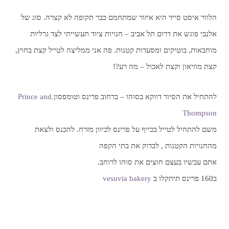
הלוור איסט סייד היא איזור שמתחמם כבר תקופה לא קצרה. סוג של
אלנבי פוגש את דרום תל אביב – חנויות ציוד תעשייתי לצד גרליות
מוחבאות, בוטיקים ומסעדות קטנות. פה אני ממליצה לטייל קצת בחוץ,
קצת מוזיאון וקצת לאכול – מה רע?!
להתחיל את הסיור דווקא בסוהו – ברחוב פרינס וטומפסון
.Prince and
Thompson
משם להתחיל לטייל בכייף על פרינס לכיוון מזרח. להכנס ולצאת
מהחנויות הקטנות , לבדוק את בתי הקפה
אתם עכשיו בעצם חוצים את סוהו לרוחב.
ב160 פרינס תיתקלו ב
vesuvia bakery