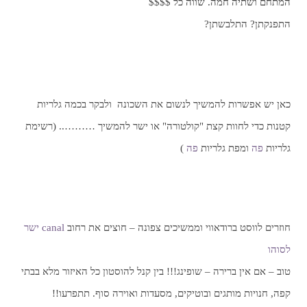
המתחם ושתיה חמה. שווה כל $$$$
התפנקתן? התלבשתן?
כאן יש אפשרות להמשיך לנשום את השכונה ולבקר בכמה גלריות
קטנות כדי לחוות קצת "קולטורה" או ישר להמשיך ……….. (רשימת
גלריות
פה
ומפת גלריות
פה
)
חוזרים לווסט ברודאווי וממשיכים צפונה – חוצים את רחוב
canal ישר
לסוהו
טוב – אם אין ברירה – שופינג!!! בין קנל להוסטון כל האיזור מלא בבתי
קפה, חנויות מותגים ובוטיקים, מסעדות ואוירה סוף. תתפרעו!!