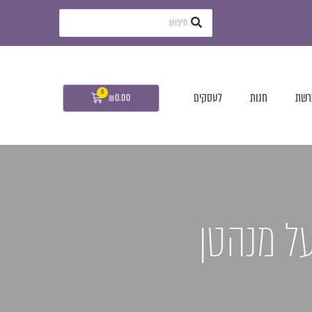
רשת
חנות
לעסקים
₪
0.00
על מנהטן