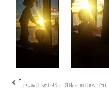
הבא
המלצה לילית | רחוב St Marks ב Lower East Side | אוכל, שתיה, גבר, אישה