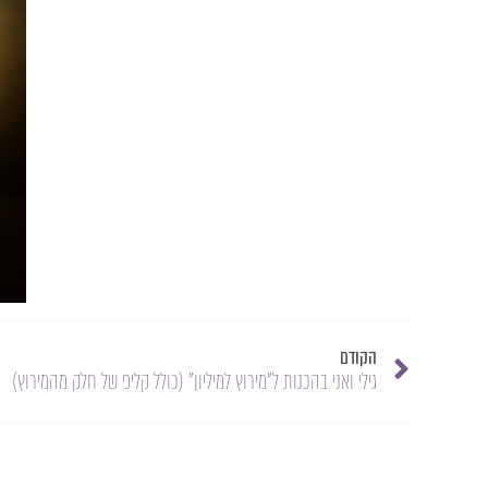
הקודם
גילי ואני בהכנות ל"מירוץ למיליון" (כולל קליפ של חלק מהמירוץ)