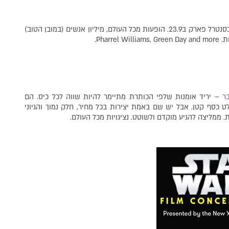
פסטיבל מוזיקה א ד י ר. Global Citizen. בGreat Lawn בסנטרל פארק ב23.9. הופעות מכל העולם, מיליון אנשים (במובן הטוב)
Phar.
ר
– יריד אומנות שלפי הכותרת מתיימר להיות שווה לכל כיס. הם
יר היא בהחלט כסף קטן. אבל יש שם באמת יצירות בכל מחיר, חלק נמוך והגיוני
 ממליצה להגיע מוקדם ולשוטט. נציגויות מכל העולם.