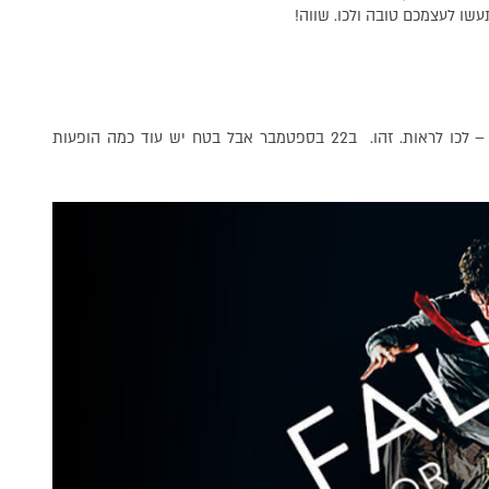
לא אוסיף. אם לא נשמתם את אותו האויר שהוא נושם – לכו לראות. זהו. ב22 בספטמבר אבל בטח יש עוד כמה הופעות