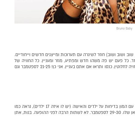
Bruno Baby
שוב ושוב ושוב) חוזר לשיגרה עם תערוכות ומייצגים חדשים וייחודיים.
ד. כל פעם יש פה משהו חדש ומפתיע, מוזר ומעניין. כל החוויה של
הופעה בתוך האנגר צבאי במרכז העיר בפני עצמה היא הזויה לחלוטין. כנסו ותראו אם אתם בעניין. אני כן! 21-25 לספטמבר וגם
הוא אחד הקומיקאים המצחיקים שיש. בלי הרבה גסויות, עם המון בדיחות על ילדים והאישה (יש לו איזה 17 ילדים), נראה כמו
השכן ממול רק באנגלית. הוא קורע ומגיע לעיר עם המיניוואן שלו. 29-30 לספטמבר. לא לשתות הרבה לפני ההופעה. בנות, אתן