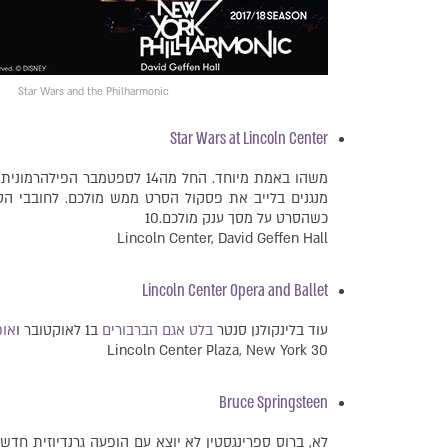
Star Wars and the Philharmonic
Star Wars at Lincoln Center
משהו באמת מיוחד. החל מה14 לספטמבר הפילהרמונית של ניו יורק ב
מנגנים בלייב את פסקול הסרט ממש מולכם. לחובבי ה
כשהסרט על מסך ענק מולכם.10
Lincoln Center, David Geffen Hall
Lincoln Center Opera and Ballet
עוד בלינקולנן סנטר
בלט אגם הברבורים
ב1 לאוקטובר ו
אופ
30 Lincoln Center Plaza, New York
Bruce Springsteen
לא, ברוס ספרינגסטין לא יוצא עם הופעה גרנדיוזית חדשה