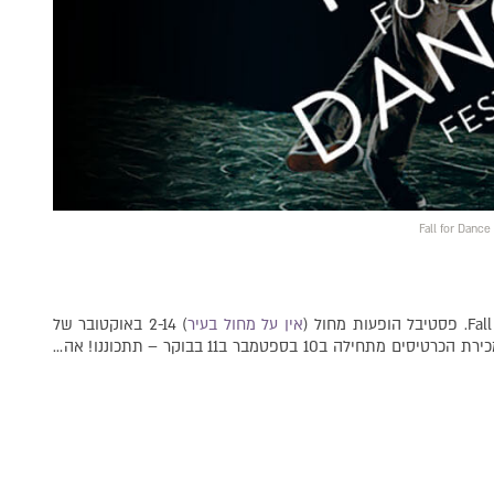
Fall for Dance
אין על מחול בעיר
) 2-14 באוקטובר של
מיטב הרקדנים והכוריאוגרפים במחירים מ צ ח י ק י ם. מכירת הכרטיסים מתחילה ב10 בספטמבר ב11 בבוקר – תתכוננו! אה…