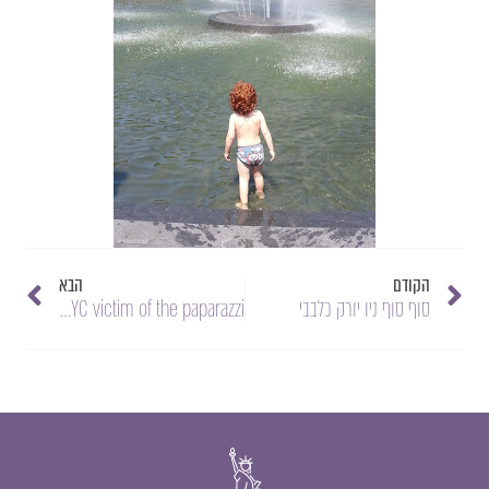
הקודם
הבא
סוף סוף ניו יורק כלבבי
Another NYC victim of the paparazzi