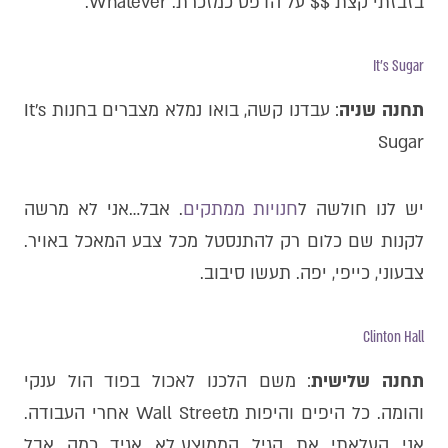
בזבזתי קצת $$ על הדפס כמזכרת. Whatever.
It's Sugar
תחנה שניה
: עבדנו קשה, בואו נמלא מצברים בחנות It's
Sugar
יש לנו חולשה ל
חנויות ממתקים
. אבל…אני לא מרשה
לקנות שם כלום רק להתנסטל מכל צבע המאכל באויר.
צבעוני, כייפי, יפה. תעשו סיבוב.
Clinton Hall
תחנה שלישית
: משם הלכנו לאכול בפוד הול ענקי
והומה. כל היפים והיפות מWall Street אחרי העבודה.
אני העלאתי את הגיל הממוצע..לא אגיד כמה אבל