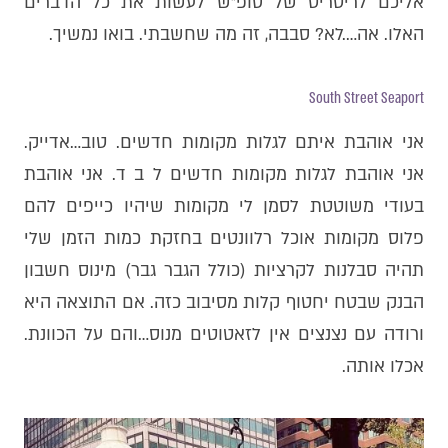
אליכם לריטריט של סופ״ש לעשות את כל הדברים
האלו. אה….לא? סבבה, זה מה שחשבתי. בואו נמשיך.
South Street Seaport
אני אוהבת איתם לגלות מקומות חדשים. טוב…אדייק.
אני אוהבת לגלות מקומות חדשים ל ב ד. אני אוהבת
בעודי משוטטת לסמן לי מקומות שיהיו כייפים להם
פלוס מקומות אוכל רלוונטים בחזקת כמות הזמן שלי
תהיה סבלנות לקרציות (כולל הגבר גבר) מינוס חשבון
הבנק שבטח יחטוף קלות מסיבוב כזה. אם התוצאה היא
ורודה עם נצנצים אין לזאטוטים מנוס…והם על הכוונת.
אכלו אותה.