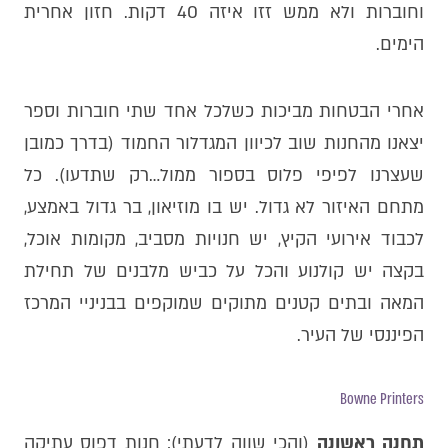
וחוברות ולא ממש זזו איזה 40 דקות. חזון אחרית
הימים.
אחרי הבטחות מביכות כשלכל אחד שתי חוברות וספר
יצאנו מהחנות שוב לכיוון המגדלור החמוד (בדרך כמובן
שעצרנו לפיפי פלוס בספור ממול…רק שתדעו). כל
מתחם האיזור לא גדול. יש בו מוזיאון, בר גדול באמצע,
לכבוד אירועי הקיץ, יש חנויות מסביב, מקומות אוכל,
בקצה יש קולנוע והכל על כביש מלבנים של תחילת
המאה ובתים קטנים מתוקים שמוקפים בבניניי המרכז
הפיננסי של העיר.
Bowne Printers
תחנה ראשונה
(והכי שווה לדעתי): חנות דפוס עתיקה