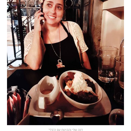
דנה שלי והקינוח עם ה׳בלי׳