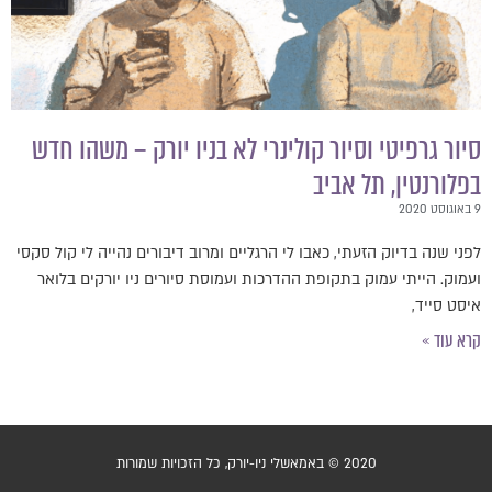
סיור גרפיטי וסיור קולינרי לא בניו יורק – משהו חדש
בפלורנטין, תל אביב
9 באוגוסט 2020
לפני שנה בדיוק הזעתי, כאבו לי הרגליים ומרוב דיבורים נהייה לי קול סקסי
ועמוק. הייתי עמוק בתקופת ההדרכות ועמוסת סיורים ניו יורקים בלואר
איסט סייד,
קרא עוד »
2020 © באמאשלי ניו-יורק, כל הזכויות שמורות