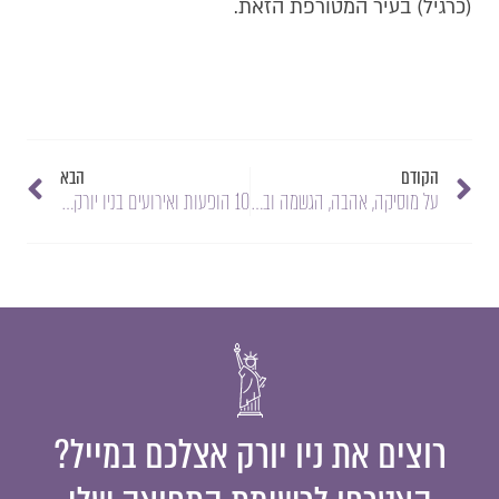
(כרגיל) בעיר המטורפת הזאת.
הקודם
הבא
על מוסיקה, אהבה, הגשמה ובריכת דגים יפנית | ליאת ברקו כובשת את ניו יורק ברוק אנד רול
10 הופעות ואירועים בניו יורק בסתיו 2017 | חלק א׳
רוצים את ניו יורק אצלכם במייל?