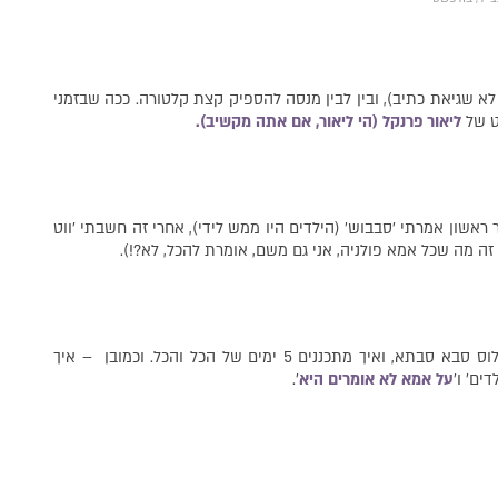
לא שגיאת כתיב), ובין לבין מנסה להספיק קצת קלטורה. ככה שבזמני
ט של
ליאור פרנקל (הי ליאור, אם אתה מקשיב).
אשון אמרתי ׳סבבוש׳ (הילדים היו ממש לידי), אחרי זה חשבתי ׳ווט
י זה מה שכל אמא פולניה, אני גם משם, אומרת להכל, לא?!).
לא כ״כ ידעתי למה לצפות, איך זה יתאים לילדים פלוס הורים פלוס סבא סבתא, ואיך מתכננים 5 ימים של הכל והכל. וכמובן – איך
ים׳ ו׳
על אמא לא אומרים היא
׳.