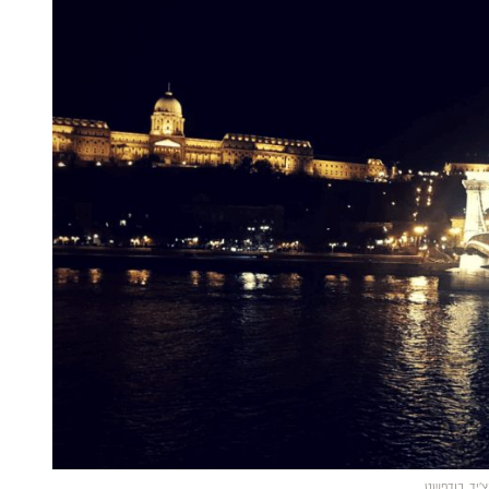
׳יד, בודפשט