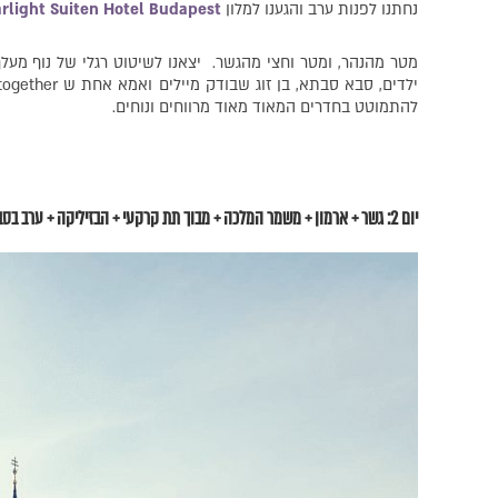
נחתנו לפנות ערב והגענו למלון
arlight Suiten Hotel Budapest
מטר מהנהר, ומטר וחצי מהגשר.
ילדים, סבא סבתא, בן זוג שבודק מיילים ואמא אחת ש trying to keep it together ).
להתמוטט בחדרים המאוד מאוד מרווחים ונוחים.
יום 2: גשר + ארמון + משמר המלכה + מבוך תת קרקעי + הבזיליקה + ערב בסביבות ה + שוק לילה