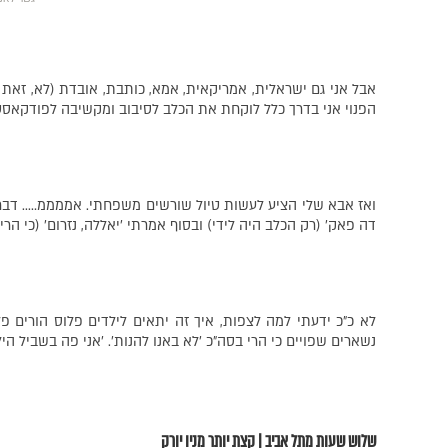
אבל אני גם ישראלית, אמריקאית, אמא, כותבת, אובדת (לא, זאת 
הפנוי אני בדרך כלל לוקחת את הכלב לסיבוב ומקשיבה לפודקאס
ואז אבא שלי הציע לעשות טיול שורשים משפחתי. אממממ….. דבר ר
דה פאק׳ (רק הכלב היה לידי) ובסוף אמרתי ׳יאללה, נזרום׳ (כי הר
נשארים שפויים כי הרי בסה״כ ׳לא באנו להנות׳. ׳אני פה בשביל הילד
שלוש שעות מתל אביב | קצת יותר מניו יורק