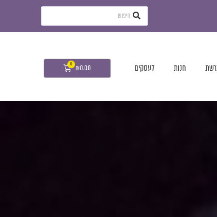
רשת
חנות
לעסקים
₪
0.00