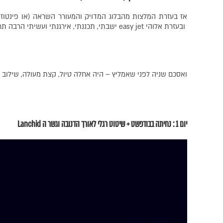
אז בעזרת המלצות מהבלוג המדויק והמעורר השראה (או פינטוזי
ובעזרת אלוהי easy jet ישבתי, תכננתי, אירגנתי ועשיתי הרבה תרגילי מיינדפולנס לפני.
ואסכם שניה לפני שאמליץ – היה אחלה טיול, קצת מעולה, שילוב ט
יום 1 : נחיתה בבודפשט + שיטוט רגלי לאורך הדנובה וגשר ה Lanchid