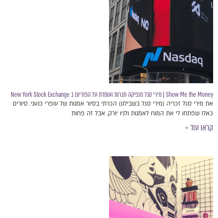
Show Me the Money | מירי סגל מנפיקה חברות ועומדת על הפודיום ב New York Stock Exchange
את מירי סגל זכריה (מירי סגל בשבילנו) הכרתי בסיור אמנות של עופרי כנעני. סיורים
כאלו שפתחו לי את המוח לאמנות ולניו יורק. אבל זה פחות
קראו עוד »