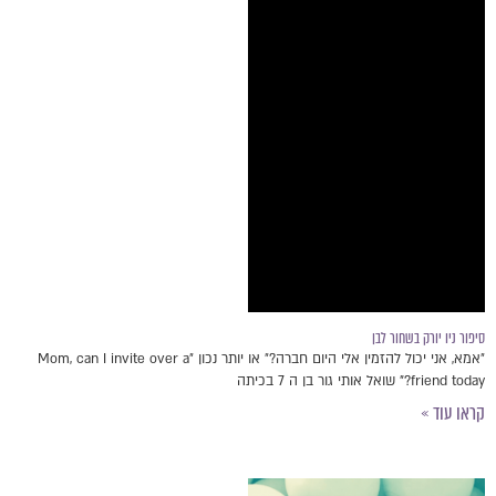
סיפור ניו יורק בשחור לבן
״אמא, אני יכול להזמין אלי היום חברה?״ או יותר נכון ״Mom, can I invite over a
friend today?" שואל אותי גור בן ה 7 בכיתה
קראו עוד »