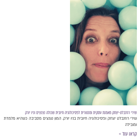
שירי רוזנבלט-יצחק מאמנת עסקית ומנטורית לפסיכולוגיה חיובית שכולה נצנצים וניו יורק
שירי רוזנבלט יצחק ופסיכולוגיה חיובית בניו יורק. המון נצנצים מסביבה כשהיא מלמדת
ומובילה
קראו עוד »