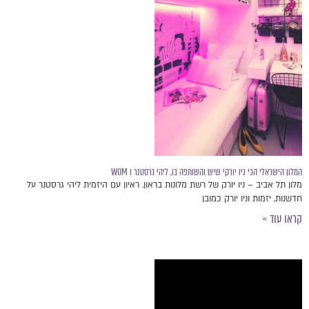
המלון הישראלי הכי ניו יורקי שיש והשותפה בו, ליהי גרסטנר ו WOM
מלון תל אביב – ניו יורק של רשת מלונות בראון. ראיון עם היזמית ליהי גרסטנר על
חדשנות, יזמות וניו יורק כמובן
קראו עוד »